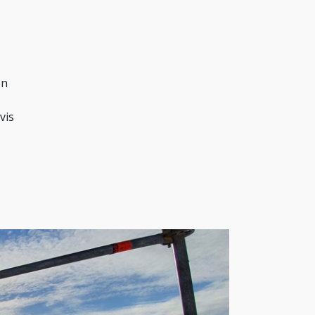
en
vis