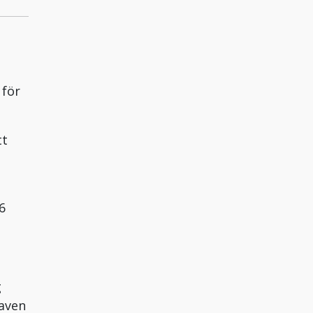
 för
tt
6
g
raven