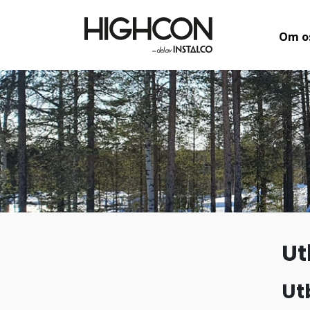
Om o
Ut
Ut