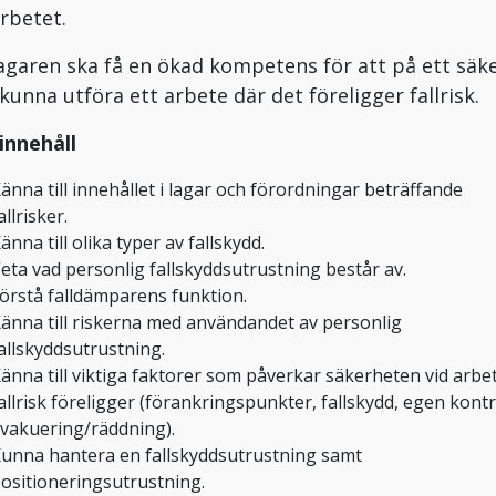
arbetet.
agaren ska få en ökad kompetens för att på ett säk
 kunna utföra ett arbete där det föreligger fallrisk.
innehåll
änna till innehållet i lagar och förordningar beträffande
allrisker.
änna till olika typer av fallskydd.
eta vad personlig fallskyddsutrustning består av.
örstå falldämparens funktion.
änna till riskerna med användandet av personlig
allskyddsutrustning.
änna till viktiga faktorer som påverkar säkerheten vid arbe
allrisk föreligger (förankringspunkter, fallskydd, egen kontr
vakuering/räddning).
unna hantera en fallskyddsutrustning samt
ositioneringsutrustning.