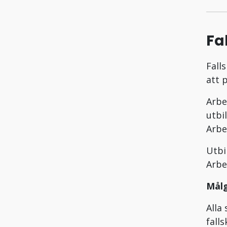
Fa
Fall
att 
Arbe
utbi
Arbe
Utbi
Arbe
Mål
Alla
fall