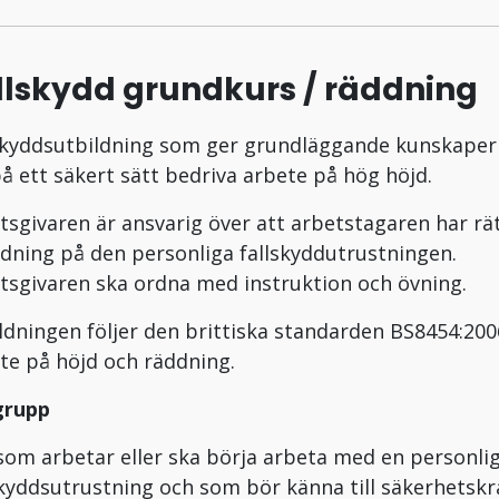
llskydd grundkurs / räddning
skyddsutbildning som ger grundläggande kunskaper
på ett säkert sätt bedriva arbete på hög höjd.
tsgivaren är ansvarig över att arbetstagaren har rä
ldning på den personliga fallskyddutrustningen.
tsgivaren ska ordna med instruktion och övning.
ldningen följer den brittiska standarden BS8454:200
te på höjd och räddning.
grupp
 som arbetar eller ska börja arbeta med en personli
skyddsutrustning och som bör känna till säkerhetsk