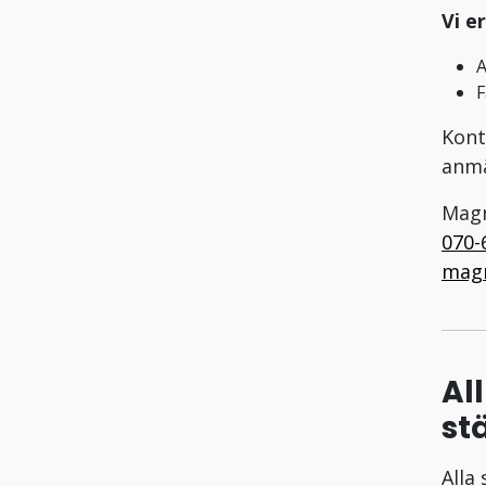
Vi e
A
F
Kont
anmä
Mag
070-
mag
Al
st
Alla