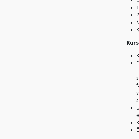
U
T
P
M
Kurs
K
F
D
s
f
v
s
U
e
K
Ö