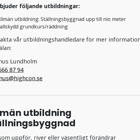
rbjuder följande utbildningar:
llmän utbildning: Ställningsbyggnad upp till nio meter
allskydd grundkurs/räddning
akta vår utbildningshandledare för mer informatio
lan:
nus Lundholm
666 87 94
nus@highcon.se
lmän utbildning
ällningsbyggnad
 som uppför, river eller väsentligt förändrar