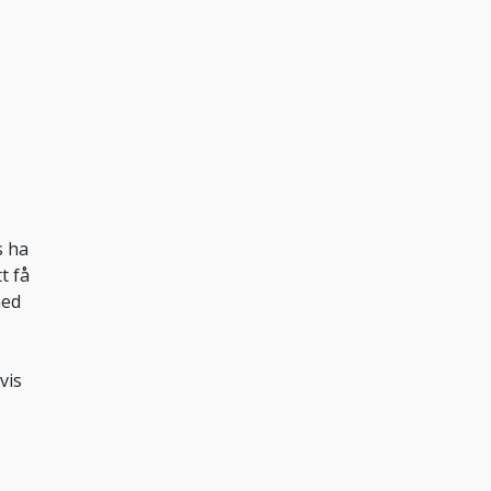
s ha
t få
med
vis