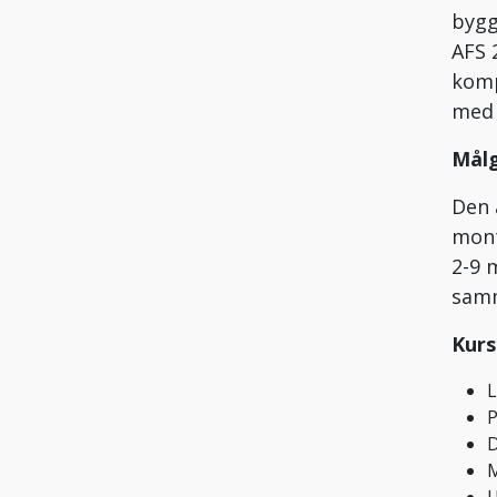
bygg
AFS 
komp
med 
Mål
Den 
mont
2-9 
samm
Kurs
L
P
D
M