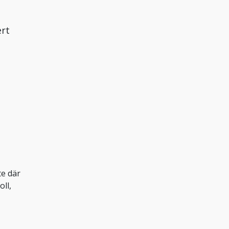
ert
te där
oll,