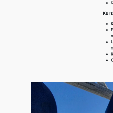
K
Kurs
K
F
m
U
e
K
Ö