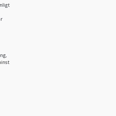
nligt
ar
ing,
minst