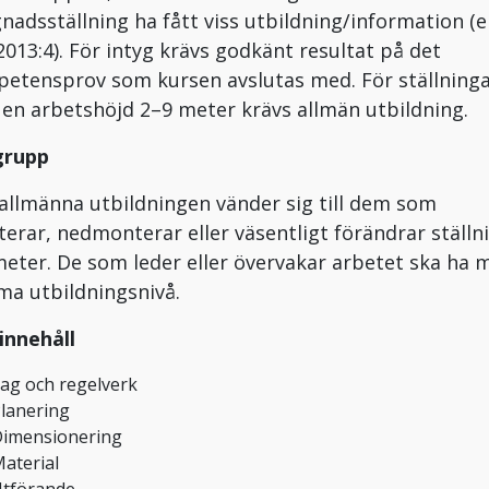
nadsställning ha fått viss utbildning/information (e
2013:4). För intyg krävs godkänt resultat på det
etensprov som kursen avslutas med. För ställning
en arbetshöjd 2–9 meter krävs allmän utbildning.
grupp
allmänna utbildningen vänder sig till dem som
erar, nedmonterar eller väsentligt förändrar ställn
meter. De som leder eller övervakar arbetet ska ha 
a utbildningsnivå.
innehåll
ag och regelverk
lanering
imensionering
aterial