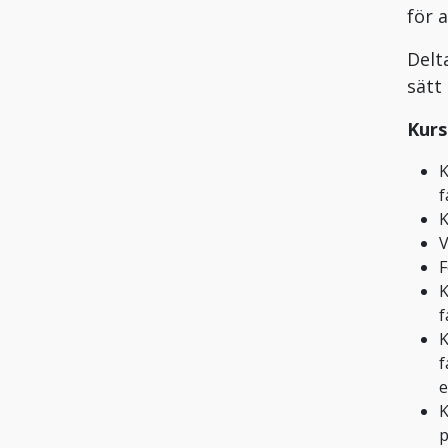
för 
Delt
sätt
Kurs
K
f
K
V
F
K
f
K
f
e
K
p